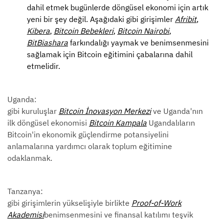
dahil etmek bugünlerde döngüsel ekonomi için artık
yeni bir şey değil. Aşağıdaki gibi girişimler
Afribit
,
Kibera
,
Bitcoin Bebekleri
,
Bitcoin Nairobi
,
BitBiashara
farkındalığı yaymak ve benimsenmesini
sağlamak için Bitcoin eğitimini çabalarına dahil
etmelidir.
Uganda:
gibi kuruluşlar
Bitcoin İnovasyon Merkezi
ve Uganda'nın
ilk döngüsel ekonomisi
Bitcoin Kampala
Ugandalıların
Bitcoin'in ekonomik güçlendirme potansiyelini
anlamalarına yardımcı olarak toplum eğitimine
odaklanmak.
Tanzanya:
gibi girişimlerin yükselişiyle birlikte
Proof-of-Work
Akademisi
benimsenmesini ve finansal katılımı teşvik