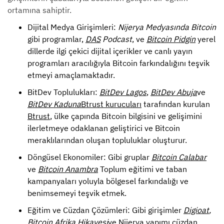
ortamına sahiptir.
Dijital Medya Girişimleri:
Nijerya Medyasında Bitcoin
gibi programlar,
DAS
Podcast
, ve
Bitcoin Pidgin
yerel
dillerde ilgi çekici dijital içerikler ve canlı yayın
programları aracılığıyla Bitcoin farkındalığını teşvik
etmeyi amaçlamaktadır.
BitDev Toplulukları:
BitDev Lagos
,
BitDev Abuja
ve
BitDev Kaduna
Btrust kurucuları
tarafından kurulan
Btrust
, ülke çapında Bitcoin bilgisini ve gelişimini
ilerletmeye odaklanan geliştirici ve Bitcoin
meraklılarından oluşan topluluklar oluşturur.
Döngüsel Ekonomiler: Gibi gruplar
Bitcoin Calabar
ve
Bitcoin Anambra
Toplum eğitimi ve taban
kampanyaları yoluyla bölgesel farkındalığı ve
benimsemeyi teşvik etmek.
Eğitim ve Cüzdan Çözümleri: Gibi girişimler
Digioat
,
Bitcoin Afrika Hikayesi
ve Nijerya yapımı cüzdan