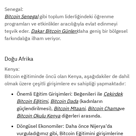
Senegal:
Bitcoin Senegal
gibi toplum liderliğindeki öğrenme
programları ve etkinlikler aracılığıyla evlat edinmeyi
teşvik eder.
Dakar Bitcoin Günleri
daha geniş bir bölgesel
farkındalığa ilham veriyor.
Doğu Afrika
Kenya:
Bitcoin eğitiminde öncü olan Kenya, aşağıdakiler de dahil
olmak üzere çeşitli girişimlere ev sahipliği yapmaktadır:
Önemli Eğitim Girişimleri: Beğenileri ile
Çekirdek
Bitcoin Eğitimi
,
Bitcoin Dada
(kadınların
güçlendirilmesi),
Bitcoin Mtaani
,
Bitcoin Chama
ve
Bitcoin Okulu Kenya
diğerleri arasında.
Döngüsel Ekonomiler: Daha önce Nijerya'da
vurguladığımız gibi, Bitcoin Eğitimini girişimlerine