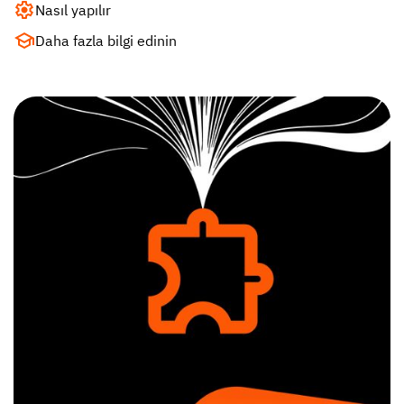
Nasıl yapılır
Daha fazla bilgi edinin