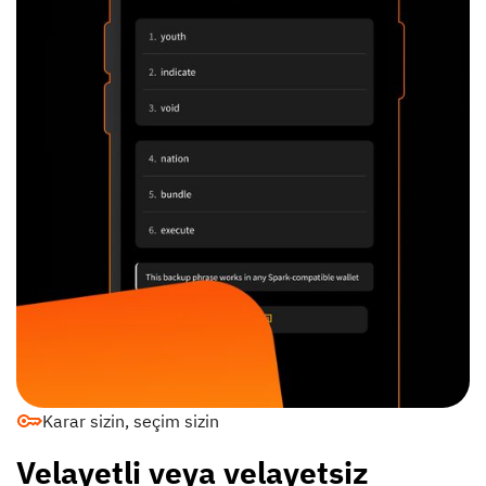
Karar sizin, seçim sizin
Velayetli veya velayetsiz