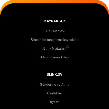
KAYNAKLAR
Blink Markası
Bitcoin ile tanıştırma kaynakları
Blink Mağazası
Bitcoin beyaz kitabı
BLINK.SV
Gönderme ve Alma
Özellikler
Öğretici