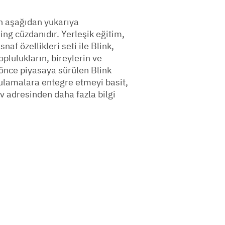
in aşağıdan yukarıya
ing cüzdanıdır. Yerleşik eğitim,
naf özellikleri seti ile Blink,
plulukların, bireylerin ve
e önce piyasaya sürülen Blink
gulamalara entegre etmeyi basit,
sv adresinden daha fazla bilgi