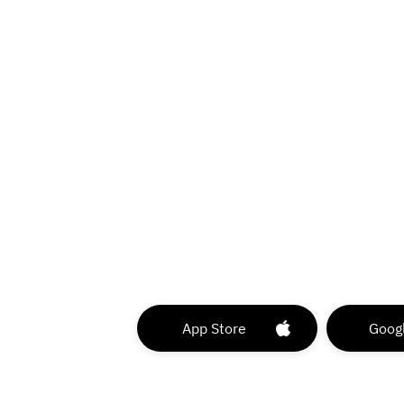
App Store
Googl