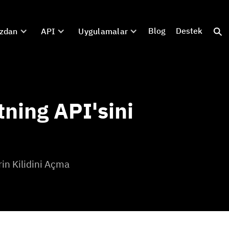
Blog
Destek
zdan
API
Uygulamalar
tning API'sini
rin Kilidini Açma