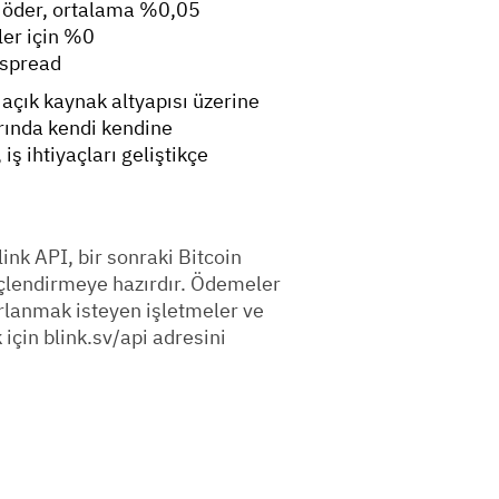
i öder, ortalama %0,05
ler için %0
 spread
açık kaynak altyapısı üzerine
arında kendi kendine
ş ihtiyaçları geliştikçe
link API, bir sonraki Bitcoin
üçlendirmeye hazırdır. Ödemeler
arlanmak isteyen işletmeler ve
için blink.sv/api adresini