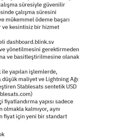
çalışma süresiyle güvenilir
esinde çalışma süresini
ite ve mükemmel ödeme başarı
 ve kesintisiz bir hizmet
eli dashboard.blink.sv
 ve yönetilmesini gerektirmeden
sına ve basitleştirilmesine olanak
 ile yapılan işlemlerde,
a düşük maliyet ve Lightning Ağı
eştiren Stablesats sentetik USD
stablesats.com)
çi fiyatlandırma yapısı sadece
n olmakla kalmıyor, aynı
iyat için yeni bir standart
ok