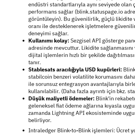
endüstri standartlarıyla aynı seviyede olan 
performans sağlar (blink.statuspage.io adr
görüntüleyin). Bu güvenilirlik, güçlü likid
oranı ile desteklenerek işletmelere güvenilir
deneyimi sağlar.
Kullanımı kolay:
Sezgisel API gösterge pan
adresinde mevcuttur. Likidite sağlanmasını
dijital işlemlerin hızlı bir şekilde dağıtılma
tanır.
Stablesats aracılığıyla USD kupürleri:
Blink
stabilcoin benzeri volatilite korumasını dah
ile sorunsuz entegrasyon avantajlarıyla birl
kullanılabilir. (Daha fazla ayrıntı için bkz. 
Düşük maliyetli ödemeler:
Blink'in rekabet
geleneksel fiat ödeme ağlarına kıyasla uygu
zamanda Lightning API ekosisteminde uygun f
belirliyor.
Intraledger Blink-to-Blink işlemleri: Ücret y